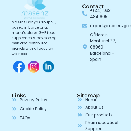
Contact
+(34) 933
484 605
Masenz Danya Group SL,
export@masenzgr
based in Barcelona,
manufactures GMP food
C/Narcis
supplements, developing
Monturiol 37,
own and distributor
08960
brands with a focus on
Barcelona -
wellness
Spain
Links
Sitemap
Privacy Policy
Home
About us
Cookie Policy
Our products
FAQs
Pharmaceutical
Supplier